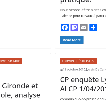
Nous venons d’être alertés con
Talence pour travaux à partir 
F
M
E
P
ac
as
m
ar
e
to
ai
ta
Read More
b
d
l
g
o
o
er
OMPTES RENDUS
COMMUNIQUÉS DE PRESSE
o
n
11 octobre 2016
Alain De Carl
k
CP enquête Ly
n Gironde et
ALCP 1/04/20
le, analyse
communique-de-presse-enquet