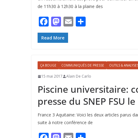
de 11h30 à 12h30 à la plaine des
F
M
E
P
ac
as
m
ar
e
to
ai
ta
Read More
b
d
l
g
o
o
er
ÇA BOUGE
COMMUNIQUÉS DE PRESSE
OUTILS & ANALYSE
o
n
15 mai 2017
Alain De Carlo
k
Piscine universitaire: 
presse du SNEP FSU le
France 3 Aquitaine: Voici les deux articles parus 
suite à notre conférence de
F
M
E
P