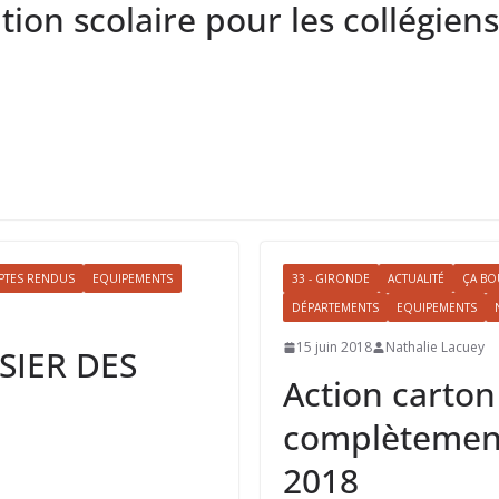
tion scolaire pour les collégien
TES RENDUS
EQUIPEMENTS
33 - GIRONDE
ACTUALITÉ
ÇA B
DÉPARTEMENTS
EQUIPEMENTS
15 juin 2018
Nathalie Lacuey
SIER DES
Action carto
complètement
2018