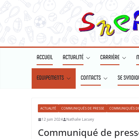
Passer
au
contenu
ACCUEIL
ACTUALITÉ
CARRIÈRE
M
EQUIPEMENTS
CONTACTS
SE SYNDIQ
ACTUALITÉ
COMMUNIQUÉS DE PRESSE
COMMUNIQUÉS DE
12 juin 2024
Nathalie Lacuey
Communiqué de presse: