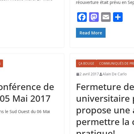
réouverture était prévu en S
F
M
E
P
ac
as
m
ar
e
to
ai
ta
Read More
b
d
l
g
o
o
er
o
n
S
ÇA BOUGE
COMMUNIQUÉS DE PR
k
2 avril 2017
Alain De Carlo
conférence de
Fermeture de 
 05 Mai 2017
universitaire
propose une 
dans le Sud Ouest du 06 Mai
permettre la 
pratique!