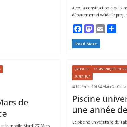
Avec la construction des 12 no
départemental valide le projet 
F
M
E
P
ac
as
m
ar
e
to
ai
ta
Read More
b
d
l
g
o
o
er
S
ÇA BOUGE
COMMUNIQUÉS DE PR
o
n
SUPÉRIEUR
k
19 février 2018
Alain De Carlo
Piscine unive
Mars de
une année de 
ce
La piscine universitaire de Ta
ssin mobile Mardi 27 Mars