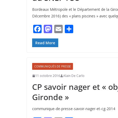
Bordeaux Métropole et le Département de la Giron
Décembre 2016) des « plans piscines » avec quelq
F
M
E
P
ac
as
m
ar
e
to
ai
ta
Read More
b
d
l
g
o
o
er
COMMUNIQUÉS DE PRESSE
o
n
11 octobre 2016
Alain De Carlo
k
CP savoir nager et « ob
Gironde »
communique-de-presse-savoir-nager-et-cg-2014