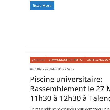
ac
as
m
ar
e
to
ai
ta
Read More
b
d
l
g
o
o
er
o
n
k
ÇA BOUGE
COMMUNIQUÉS DE PRESSE
OUTILS & ANALYSE
14 mars 2018
Alain De Carlo
Piscine universitaire:
Rassemblement le 27 
11h30 à 12h30 à Talen
Un rassemblement est prévu pour demander un ba