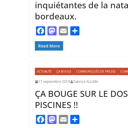
inquiétantes de la nata
bordeaux.
F
M
E
P
ac
as
m
ar
e
to
ai
ta
Read More
b
d
l
g
o
o
er
ACTUALITÉ
ÇA BOUGE
COMMUNIQUÉS DE PRESSE
COMP
o
n
17 septembre 2019
Fabrice ALLAIN
k
ÇA BOUGE SUR LE DOS
PISCINES !!
F
M
E
P