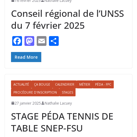
16 février 2025
Nathalie Lacuey
k
Conseil régional de l’UNSS
du 7 février 2025
F
M
E
P
ac
as
m
ar
e
to
ai
ta
Read More
b
d
l
g
o
o
er
ACTUALITÉ
ÇA BOUGE
CALENDRIER
MÉTIER
PÉDA - FPC
o
n
PROCÉDURE D'INSCRIPTION
STAGES
k
27 janvier 2025
Nathalie Lacuey
STAGE PÉDA TENNIS DE
TABLE SNEP-FSU