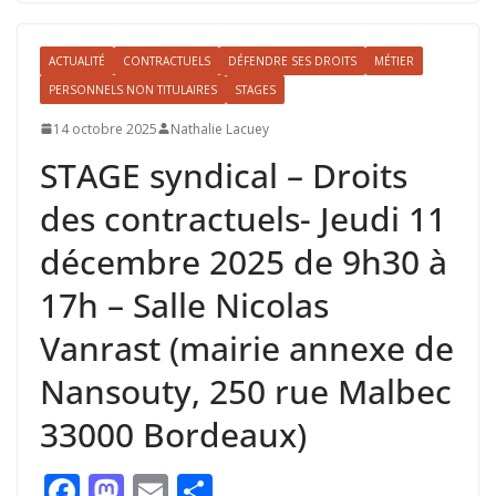
b
d
l
g
o
o
er
ACTUALITÉ
CONTRACTUELS
DÉFENDRE SES DROITS
MÉTIER
o
n
PERSONNELS NON TITULAIRES
STAGES
k
14 octobre 2025
Nathalie Lacuey
STAGE syndical – Droits
des contractuels- Jeudi 11
décembre 2025 de 9h30 à
17h – Salle Nicolas
Vanrast (mairie annexe de
Nansouty, 250 rue Malbec
33000 Bordeaux)
F
M
E
P