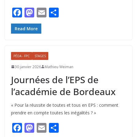
F
M
E
P
ac
as
m
ar
e
to
ai
ta
Read More
b
d
l
g
o
o
er
PÉDA - FPC
STAGES
o
n
30 janvier 2026
Mathieu Weiman
k
Journées de l’EPS de
l’académie de Bordeaux
« Pour la réussite de toutes et tous en EPS : comment
prendre en compte toutes les inégalités ? »
F
M
E
P