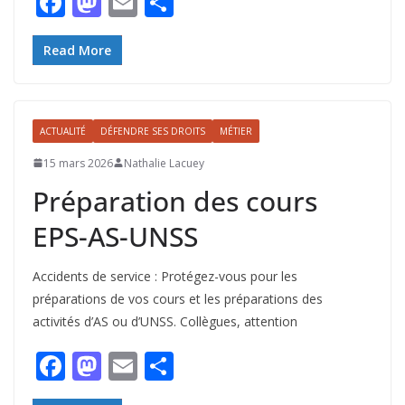
F
M
E
P
ac
as
m
ar
e
to
ai
ta
Read More
b
d
l
g
o
o
er
ACTUALITÉ
DÉFENDRE SES DROITS
MÉTIER
o
n
15 mars 2026
Nathalie Lacuey
k
Préparation des cours
EPS-AS-UNSS
Accidents de service : Protégez-vous pour les
préparations de vos cours et les préparations des
activités d’AS ou d’UNSS. Collègues, attention
F
M
E
P
ac
as
m
ar