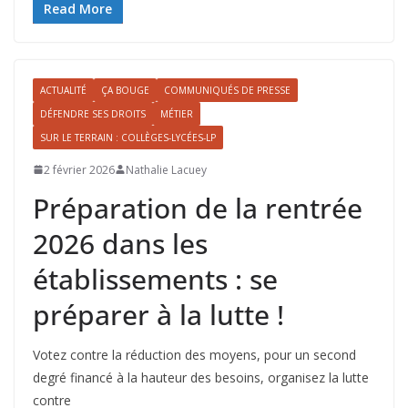
e
to
ai
ta
Read More
b
d
l
g
o
o
er
ACTUALITÉ
ÇA BOUGE
COMMUNIQUÉS DE PRESSE
o
n
DÉFENDRE SES DROITS
MÉTIER
k
SUR LE TERRAIN : COLLÈGES-LYCÉES-LP
2 février 2026
Nathalie Lacuey
Préparation de la rentrée
2026 dans les
établissements : se
préparer à la lutte !
Votez contre la réduction des moyens, pour un second
degré financé à la hauteur des besoins, organisez la lutte
contre