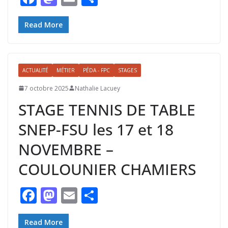
ac
as
m
ar
e
to
ai
ta
Read More
b
d
l
g
o
o
er
ACTUALITÉ
MÉTIER
PÉDA - FPC
STAGES
o
n
7 octobre 2025
Nathalie Lacuey
k
STAGE TENNIS DE TABLE
SNEP-FSU les 17 et 18
NOVEMBRE –
COULOUNIER CHAMIERS
F
M
E
P
ac
as
m
ar
e
to
ai
ta
Read More