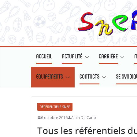
Passer
au
contenu
ACCUEIL
ACTUALITÉ
CARRIÈRE
M
EQUIPEMENTS
CONTACTS
SE SYNDIQ
RÉFÉRENTIELS SNEP
6 octobre 2016
Alain De Carlo
Tous les référentiels 