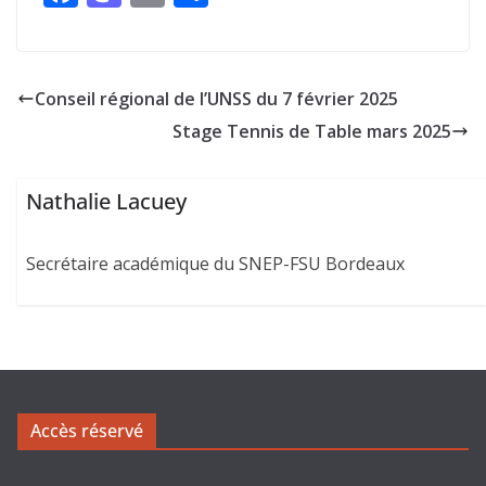
ac
as
m
ar
e
to
ai
ta
b
d
l
g
Conseil régional de l’UNSS du 7 février 2025
o
o
er
Stage Tennis de Table mars 2025
o
n
k
Nathalie Lacuey
Secrétaire académique du SNEP-FSU Bordeaux
Accès réservé