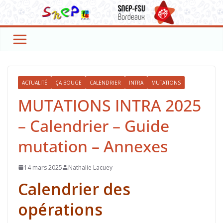
Passer
au
contenu
ACTUALITÉ
ÇA BOUGE
CALENDRIER
INTRA
MUTATIONS
MUTATIONS INTRA 2025
– Calendrier – Guide
mutation – Annexes
14 mars 2025
Nathalie Lacuey
Calendrier des
opérations