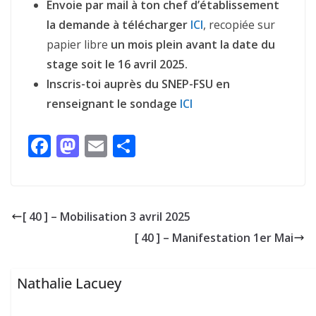
Envoie par mail à ton chef d’établissement
la demande
à télécharger
ICI
, recopiée sur
papier libre
un mois plein avant la date du
stage soit le 16 avril 2025.
Inscris-toi auprès du SNEP-FSU en
renseignant le
sondage
ICI
F
M
E
P
ac
as
m
ar
e
to
ai
ta
b
d
l
g
[ 40 ] – Mobilisation 3 avril 2025
o
o
er
[ 40 ] – Manifestation 1er Mai
o
n
k
Nathalie Lacuey