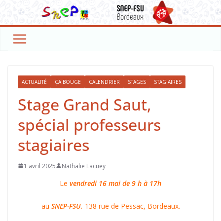
Passer
au
contenu
ACTUALITÉ
ÇA BOUGE
CALENDRIER
STAGES
STAGIAIRES
Stage Grand Saut,
spécial professeurs
stagiaires
1 avril 2025
Nathalie Lacuey
Le
vendredi 16 mai de 9 h à 17h
au
SNEP-FSU,
138 rue de Pessac, Bordeaux.